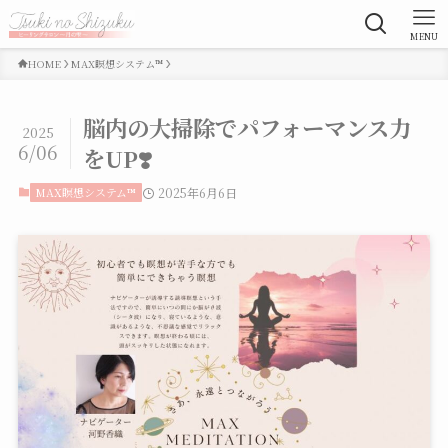
MENU
HOME
MAX瞑想システム™
脳内の大掃除でパフォーマンス力
2025
6/06
をUP❣️
MAX瞑想システム™
2025年6月6日