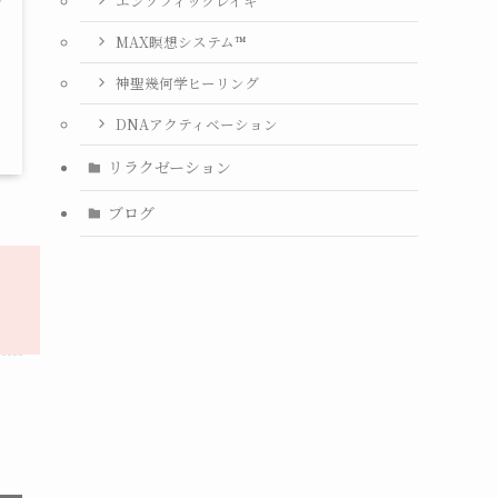
エンソフィックレイキ
MAX瞑想システム™
神聖幾何学ヒーリング
DNAアクティベーション
リラクゼーション
ブログ