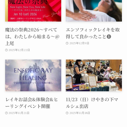
魔法の祭典2026〜すべて
エンソフィックレイキを取
は、わたしから始まる〜@
得して良かったこと❶
上尾
2025年12月9日
2025年12月22日
レイキお話会&体験会&ヒ
11/23（日）けやきの下マ
ーリングイベント開催
ルシェ出店
2025年11月21日
2025年11月18日